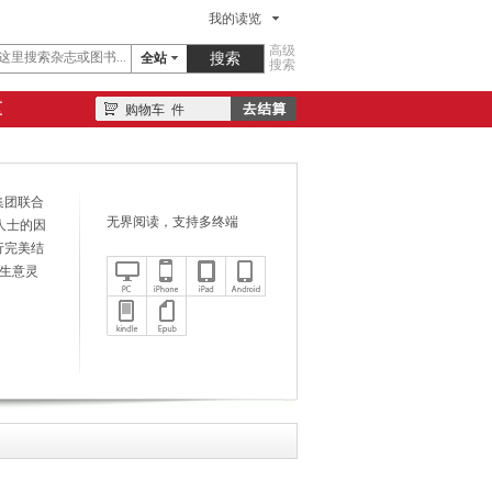
我的读览
高级
全站
搜索
区
购物车
件
集团联合
无界阅读，支持多终端
务人士的因
行完美结
是生意灵